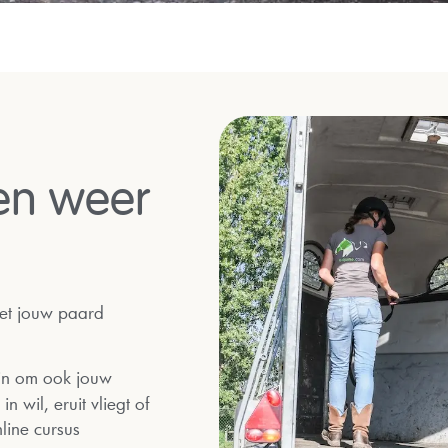
pen weer
met jouw paard
jn om ook jouw
n wil, eruit vliegt of
nline cursus