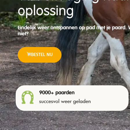
oplossing
Eindelijk weer ontspannen op pad met je paard. 
niet?
BESTEL NU
9000+ paarden
succesvol weer geladen