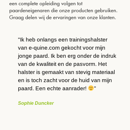
een complete opleiding volgen tot
paardeneigenaren die onze producten gebruiken.
Graag delen wij de ervaringen van onze klanten.
"Ik heb onlangs een trainingshalster
"
van e-quine.com gekocht voor mijn
l
n
jonge paard. Ik ben erg onder de indruk
v
en
van de kwaliteit en de pasvorm. Het
l
zijn
halster is gemaakt van stevig materiaal
z
rom
en is toch zacht voor de huid van mijn
v
e-
paard. Een echte aanrader!
"
v
v
Sophie Duncker
e
z
t
N
ijk