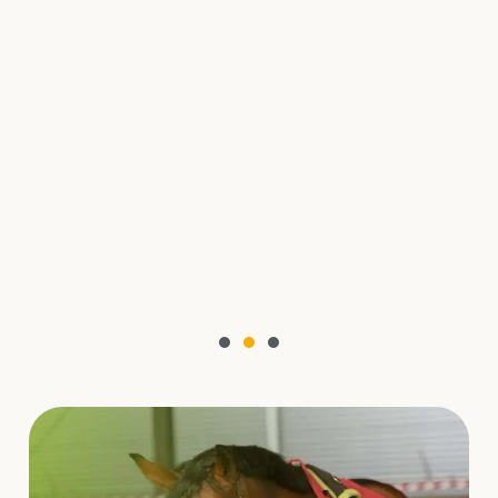
t
t
rd
ij
 in