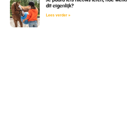
Je paard iets nieuws leren, hoe werkt
dit eigenlijk?
Lees verder »
Gratis E-book Trailerladen
Help je paard stap voor stap om met
vertrouwen de trailer in te gaan. Vol
praktische tips!
DOWNLOAD HIER