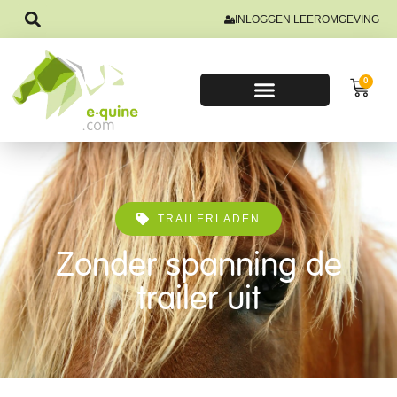
INLOGGEN LEEROMGEVING
0
TRAILERLADEN
Zonder spanning de
trailer uit