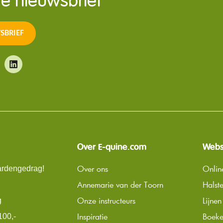
 de nieuwsbrief
SBRIEF
Over E-quine.com
Web
Over ons
Onlin
rdengedrag!
Annemarie van der Toorn
Halste
Onze instructeurs
Lijnen
g
Inspiratie
Boek
100,-