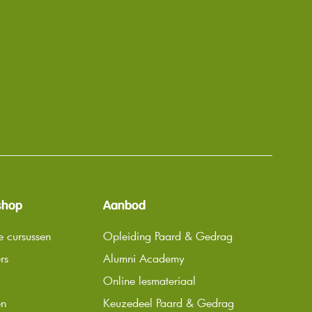
shop
Aanbod
e cursussen
Opleiding Paard & Gedrag
rs
Alumni Academy
Online lesmateriaal
en
Keuzedeel Paard & Gedrag