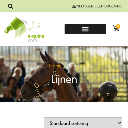
INLOGGEN LEEROMGEVING
0
Home
»
Lijnen
Lijnen