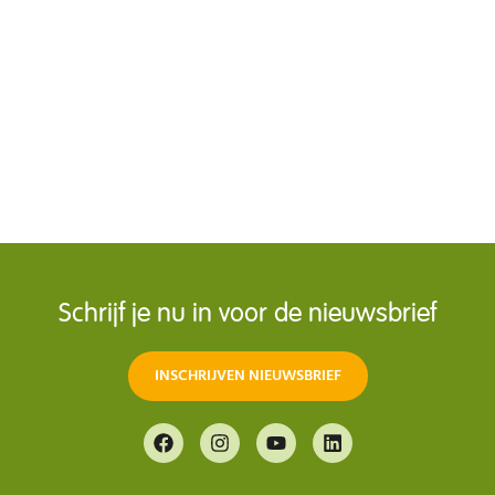
Help je paard stap voor stap om met
vertrouwen de trailer in te gaan. Vol
praktische tips!
DOWNLOAD HIER
Schrijf je nu in voor de nieuwsbrief
INSCHRIJVEN NIEUWSBRIEF