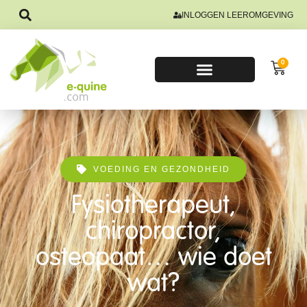
INLOGGEN LEEROMGEVING
0
VOEDING EN GEZONDHEID
Fysiotherapeut,
chiropractor,
osteopaat… wie doet
wat?